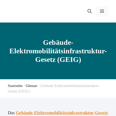
Zum
Inhalt
Menü
springen
Gebäude-
Elektromobilitätsinfrastruktur-
Gesetz (GEIG)
Startseite
/
Glossar
/
Gebäude-Elektromobilitätsinfrastruktur-
Gesetz (GEIG)
Das
Gebäude-Elektromobilitätsinfrastruktur-Gesetz